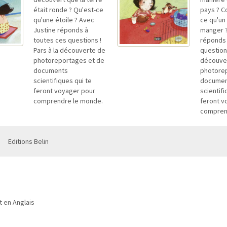
était ronde ? Qu'est-ce
pays ? 
qu'une étoile ? Avec
ce qu'un
Justine réponds à
manger ?
toutes ces questions !
réponds 
Pars à la découverte de
questions
photoreportages et de
découve
documents
photore
scientifiques qui te
docume
feront voyager pour
scientifi
comprendre le monde.
feront v
compren
Editions Belin
it en Anglais