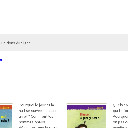
Editions du Signe
"
Pourquoi le jour et la
Quels so
nuit se suivent-ils sans
qui te fo
arrêt ? Comment les
Pourquoi
hommes ont-ils
on pas 
découvert que la terre
manière 