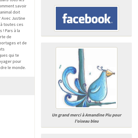
Comment savoir
 animal doit
 Avec Justine
à toutes ces
 ! Pars à la
rte de
portages et de
nts
ques qui te
oyager pour
dre le monde.
Un grand merci à Amandine Piu pour
l'oiseau bleu