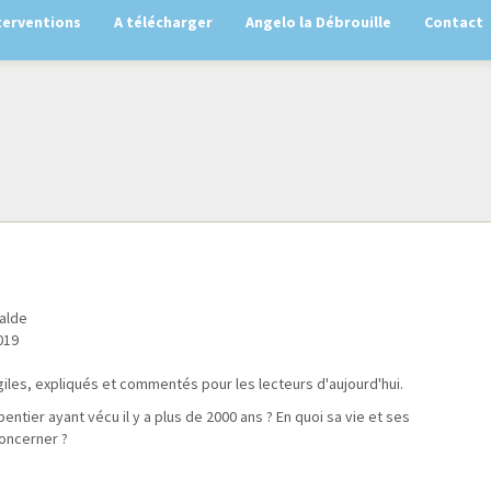
terventions
A télécharger
Angelo la Débrouille
Contact
alde
019
giles, expliqués et commentés pour les lecteurs d'aujourd'hui.
pentier ayant vécu il y a plus de 2000 ans ? En quoi sa vie et ses
oncerner ?