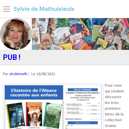
Sylvie de Mathuisieulx
Accueil
PUB !
Livres
Par
slvdemath
Le 16/08/2021
Interventions
Pour ceux
A télécharger
qui veulent
découvrir
Angelo la Débrouille
les trois
premiers
Contact
titres de la
collection
Les sites des copains
Graine