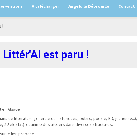
terventions
A télécharger
Angelo la Débrouille
Contact
 !
Littér'Al est paru !
t en Alsace.
 de littérature générale ou historiques, polars, poésie, BD, jeunesse...),
, à Sélestat) et anime des ateliers dans diverses structures.
ur le lien proposé.