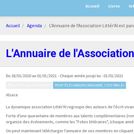
Accueil
Livres
In
Accueil
Agenda
L'Annuaire de l'Association Littér'Al est paru
L'Annuaire de l'Association 
Du 28/01/2020
au 01/01/2021
- Chaque année jusqu'au : 01/01/2021
AJOUTER AU CALENDRIER
PPUR TÉLÉCHARGER L'ANNUAIRE, C'EST PAR LÀ !
Alsace
La dynamique association Littér'Al regroupe des auteurs de l'écrit vivan
Forte d'une quarantaine de membres aux talents complémentaires (romans
organise des événements, comme les "Folies littéraires", (chaque année
On peut maintenant télécharger l'annuaire de ses membres en cliquant s